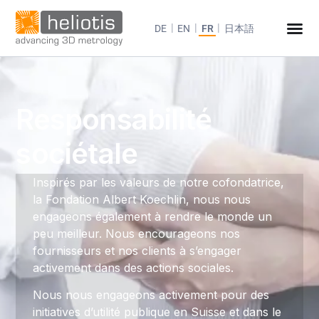
DE
EN
FR
日本語
Responsabilité
sociétale
Inspirés par les valeurs de notre cofondatrice,
la Fondation Albert Koechlin, nous nous
engageons également à rendre le monde un
peu meilleur. Nous encourageons nos
fournisseurs et nos clients à s’engager
activement dans des actions sociales.
Nous nous engageons activement pour des
initiatives d’utilité publique en Suisse et dans le