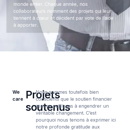
monde entier. Chaque année, nos
collaborateurs nomment des projets qui leur
tiennent à cœur et décident par vote de l’aide
à apporter.
Projets
We
Nous sommes toutefois bien
care
conscients que le soutien financier
soutenus
seul ne suffit pas à engendrer un
véritable changement. C’est
pourquoi nous tenons à exprimer ici
notre profonde gratitude aux