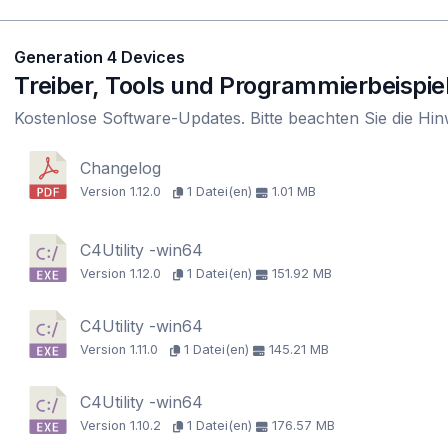
Generation 4 Devices
Treiber, Tools und Programmierbeispie
Kostenlose Software-Updates. Bitte beachten Sie die Hi
Changelog
Version 1.12.0
1 Datei(en)
1.01 MB
C4Utility -win64
Version 1.12.0
1 Datei(en)
151.92 MB
C4Utility -win64
Version 1.11.0
1 Datei(en)
145.21 MB
C4Utility -win64
Version 1.10.2
1 Datei(en)
176.57 MB