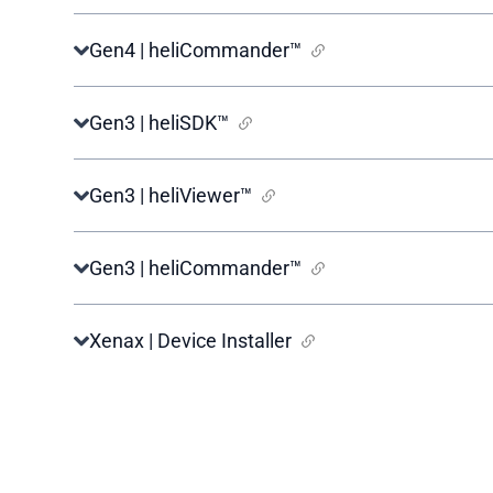
Gen4 | heliCommander™
Gen3 | heliSDK™
Gen3 | heliViewer™
Gen3 | heliCommander™
Xenax | Device Installer