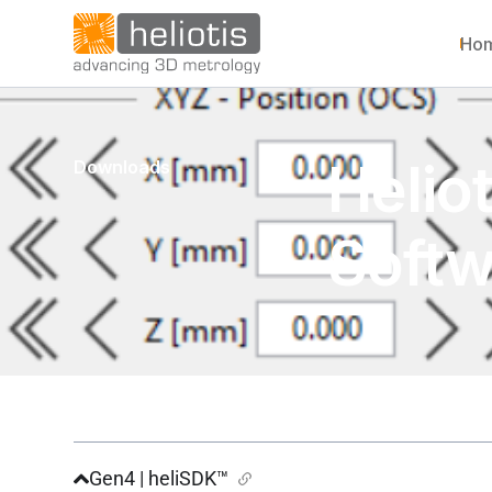
Ho
Heliot
Downloads
Softw
Gen4 | heliSDK™