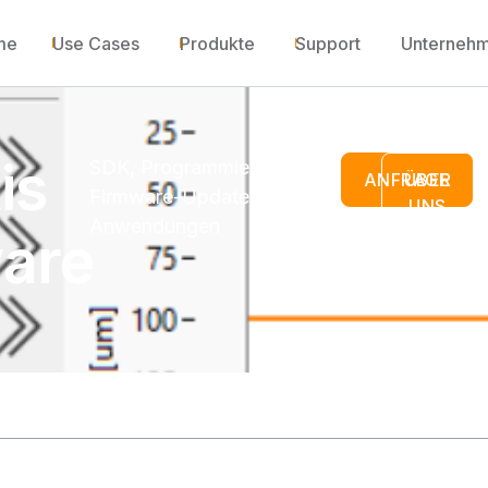
me
Use Cases
Produkte
Support
Unterneh
is
SDK, Programmierbeispiele,
ANFRAGE
ÜBER
Firmware-Updates,
UNS
Anwendungen
are