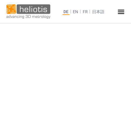
DE
EN
FR
日本語
Sicher ans Ziel
Technischer
Support
- direkt vom
Hersteller