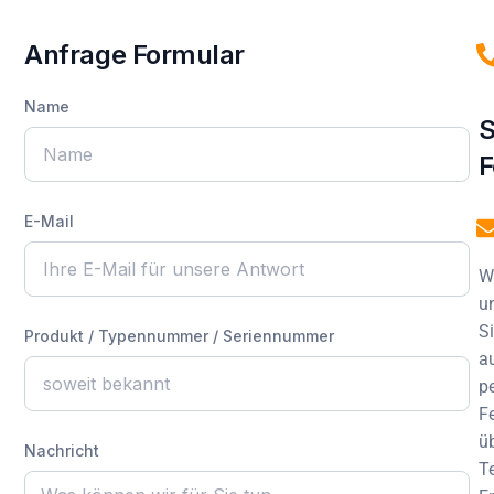
Anfrage Formular
Name
S
F
E-Mail
W
u
S
Produkt / Typennummer / Seriennummer
a
p
F
ü
Nachricht
T