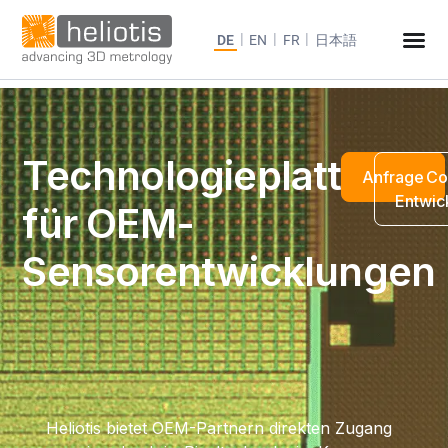
DE
EN
FR
日本語
Technologieplattform
Anfrage
Co
Entwic
für OEM-
Sensorentwicklungen
Heliotis bietet OEM-Partnern direkten Zugang