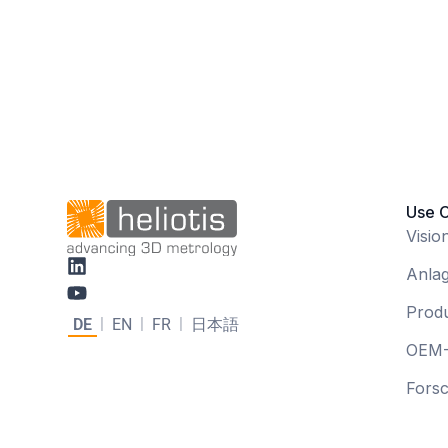
Use 
Visio
Anla
Prod
DE
EN
FR
日本語
OEM-
Fors