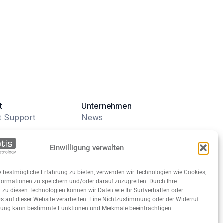
t
Unternehmen
t Support
News
How
Events
Einwilligung verwalten
ls
Kontakt
 bestmögliche Erfahrung zu bieten, verwenden wir Technologien wie Cookies,
Karriere
ormationen zu speichern und/oder darauf zuzugreifen. Durch Ihre
u diesen Technologien können wir Daten wie Ihr Surfverhalten oder
oads
Über uns
Ds auf dieser Website verarbeiten. Eine Nichtzustimmung oder der Widerruf
ung kann bestimmte Funktionen und Merkmale beeinträchtigen.