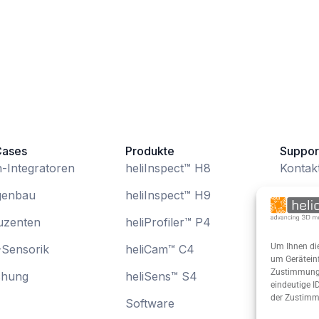
Cases
Produkte
Suppor
n-Integratoren
heliInspect™ H8
Kontak
genbau
heliInspect™ H9
Know 
uzenten
heliProfiler™ P4
Tutoria
Um Ihnen die
Sensorik
heliCam™ C4
Login
um Geräteinf
Zustimmung z
chung
heliSens™ S4
Downl
eindeutige I
der Zustimm
Software