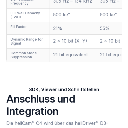
305 Hz – 134 kHz
305 Hz – 13
Frequency
Full Well Capacity
–
–
500 ke
500 ke
(FWC)
Fill Factor
21%
55%
Dynamic Range for
2 × 10 bit (X, Y)
2 × 10 bit (X
Signal
Common Mode
21 bit equivalent
21 bit equiva
Suppression
SDK, Viewer und Schnittstellen
Anschluss und
Integration
Die heliCam™ C4 wird über das heliDriver™ D3-