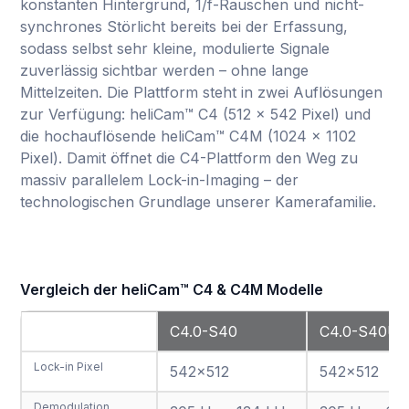
konstanten Hintergrund, 1/f-Rauschen und nicht-
synchrones Störlicht bereits bei der Erfassung,
sodass selbst sehr kleine, modulierte Signale
zuverlässig sichtbar werden – ohne lange
Mittelzeiten. Die Plattform steht in zwei Auflösungen
zur Verfügung: heliCam™ C4 (512 × 542 Pixel) und
die hochauflösende heliCam™ C4M (1024 × 1102
Pixel). Damit öffnet die C4-Plattform den Weg zu
massiv parallelem Lock-in-Imaging – der
technologischen Grundlage unserer Kamerafamilie.
Feature / Model
C4.0-S40
C4.0-S40U
Lock-in Pixel
542×512
542×512
Demodulation