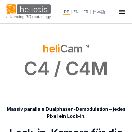
DE
EN
FR
日本語
heli
Cam™
C4 / C4M
Massiv parallele Dualphasen-Demodulation – jedes
Pixel ein Lock-in.