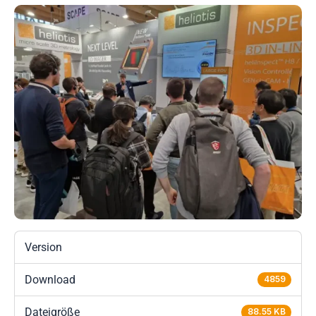
Version
Download
4859
Dateigröße
88.55 KB