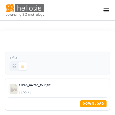
1 file
silvan_mvtec_tour.jfif
88.55 KB
DOWNLOAD