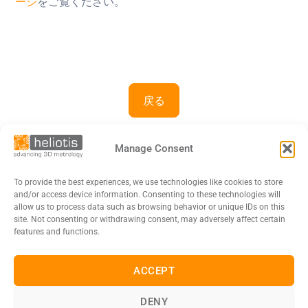
ージ
をご覧ください。
戻る
Manage Consent
To provide the best experiences, we use technologies like cookies to store
and/or access device information. Consenting to these technologies will
allow us to process data such as browsing behavior or unique IDs on this
site. Not consenting or withdrawing consent, may adversely affect certain
features and functions.
ACCEPT
DE
EN
FR
日本語
DENY