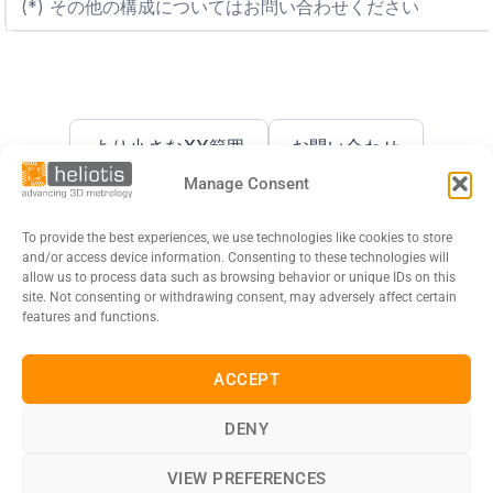
(*) その他の構成についてはお問い合わせください
より小さなXY範囲
お問い合わせ
Manage Consent
To provide the best experiences, we use technologies like cookies to store
and/or access device information. Consenting to these technologies will
allow us to process data such as browsing behavior or unique IDs on this
site. Not consenting or withdrawing consent, may adversely affect certain
features and functions.
ACCEPT
DE
EN
FR
日本語
DENY
会社概要
プライバシーポリシー
クッキー
利用規約
VIEW PREFERENCES