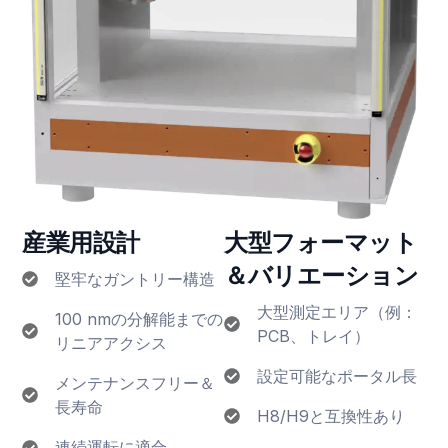
産業用設計
大型フォーマット
＆バリエーション
堅牢なガントリー構造
大型測定エリア（例：
100 nmの分解能までの
PCB、トレイ）
リニアアクシス
設定可能なポータル長
メンテナンスフリー＆
長寿命
H8/H9と互換性あり
連続運転に適合