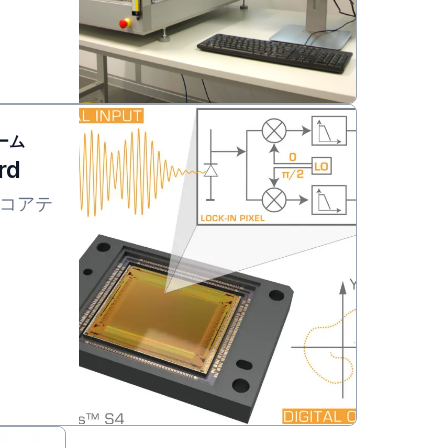
ーム
rd
コアテ