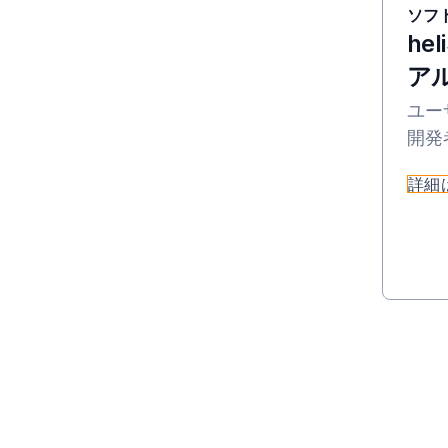
ソフ
hel
ア
ユー
開発
詳細