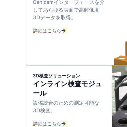
GenIcamインターフェースを介
してあらゆる表面で高解像度
3Dデータを取得。
詳細はこちら
3D検査ソリューション
インライン検査モジュ
ール
設備統合のための測定可能な
3D検査。
詳細はこちら