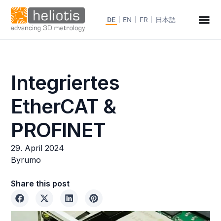
DE
EN
FR
日本語
Integriertes
EtherCAT &
PROFINET
29. April 2024
By
rumo
Share this post