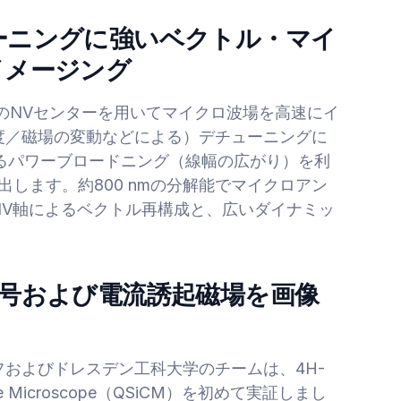
ーニングに強いベクトル・マイ
イメージング
のNVセンターを用いてマイクロ波場を高速にイ
度／磁場の変動などによる）デチューニングに
るパワーブロードニング（線幅の広がり）を利
検出します。約800 nmの分解能でマイクロアン
NV軸によるベクトル再構成と、広いダイナミッ
e：電気信号および電流誘起磁場を画像
およびドレスデン工科大学のチームは、4H-
ide Microscope（QSiCM）を初めて実証しまし