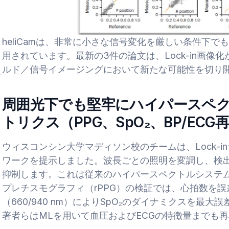
heliCamは、非常に小さな信号変化を厳しい条件下
用されています。最新の3件の論文は、Lock-in画
ルド／信号イメージングにおいて新たな可能性を切り
周囲光下でも堅牢にハイパースペ
トリクス（PPG、SpO₂、BP/ECG
ウィスコンシン大学マディソン校のチームは、Lock-
ワークを提示しました。波長ごとの照明を変調し、検
抑制します。これは従来のハイパースペクトルシステ
プレチスモグラフィ（rPPG）の検証では、心拍数を誤
（660/940 nm）によりSpO₂のダイナミクスを最
著者らはMLを用いて血圧およびECGの特徴量までも