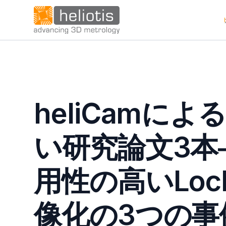
heliCamによ
い研究論文3本
用性の高いLock
像化の3つの事