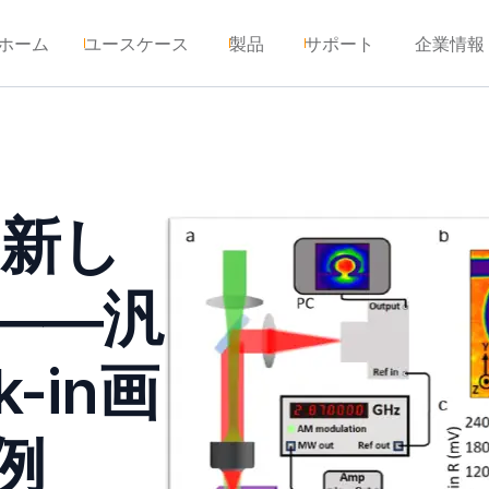
ホーム
ユースケース
製品
サポート
企業情報
る新し
――汎
-in画
例