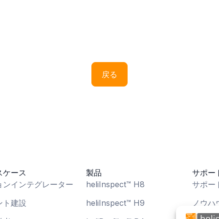
戻る
スケース
製品
サポー
ョンインテグレーター
heliInspect™ H8
サポー
ント建設
heliInspect™ H9
ノウハ