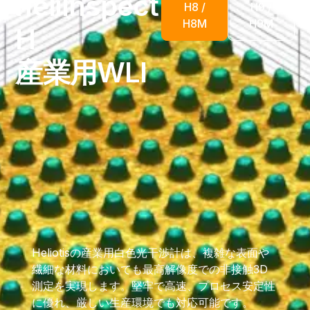
heliInspect
H8 /
H9 /
H8M
H9M
H
産業用WLI
Heliotisの産業用白色光干渉計は、複雑な表面や
繊細な材料においても最高解像度での非接触3D
測定を実現します。堅牢で高速、プロセス安定性
に優れ、厳しい生産環境でも対応可能です。