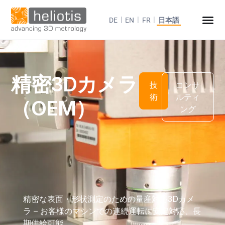
DE
EN
FR
日本語
精密3Dカメラ
技
コンサ
術
ルティ
（OEM）
ング
精密な表面・形状測定のための量産対応3Dカメ
ラ – お客様のマシンでの連続運転に安定対応、長
期供給可能。