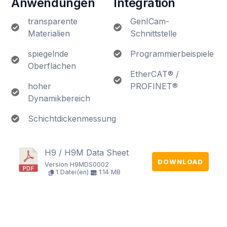
Anwendungen
Integration
transparente
GenICam-
Materialien
Schnittstelle
spiegelnde
Programmierbeispiele
Oberflächen
EtherCAT® /
hoher
PROFINET®
Dynamikbereich
Schichtdickenmessung
H9 / H9M Data Sheet
DOWNLOAD
Version H9MDS0002
1 Datei(en)
1.14 MB