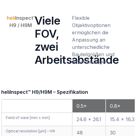
Viele
heli
Inspect™
Flexible
H9 / H9M
Objektivoptionen
FOV,
ermöglichen die
Anpassung an
zwei
unterschiedliche
Bauteilgrößen und
Arbeitsabstände
Anforderungen.
Merkmale / Vergrösserung
0.5×
0.8×
Field of view [mm × mm]
24.6 × 26.1
15.4 × 16.3
Optical resolution [µm] – H9
48
30