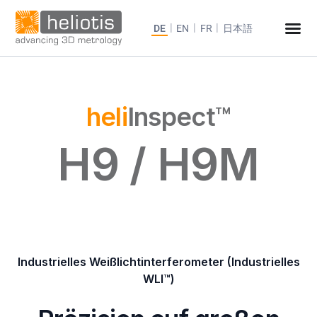
DE
EN
FR
日本語
heli
Inspect™
H9 / H9M
Industrielles Weißlichtinterferometer (Industrielles
WLI™)